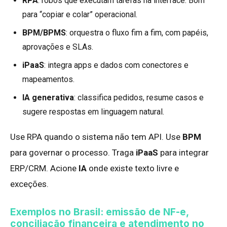
RPA
: robôs que executam tarefas na interface. Bom
para “copiar e colar” operacional.
BPM/BPMS
: orquestra o fluxo fim a fim, com papéis,
aprovações e SLAs.
iPaaS
: integra apps e dados com conectores e
mapeamentos.
IA generativa
: classifica pedidos, resume casos e
sugere respostas em linguagem natural.
Use RPA quando o sistema não tem API. Use
BPM
para governar o processo. Traga
iPaaS
para integrar
ERP/CRM. Acione
IA
onde existe texto livre e
exceções.
Exemplos no Brasil: emissão de NF-e,
conciliação financeira e atendimento no