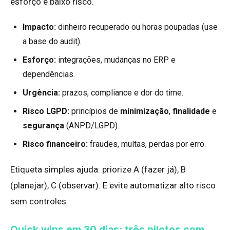
esforço e baixo risco.
Impacto:
dinheiro recuperado ou horas poupadas (use
a base do audit).
Esforço:
integrações, mudanças no ERP e
dependências.
Urgência:
prazos, compliance e dor do time.
Risco LGPD:
princípios de
minimização
,
finalidade
e
segurança
(ANPD/LGPD).
Risco financeiro:
fraudes, multas, perdas por erro.
Etiqueta simples ajuda: priorize A (fazer já), B
(planejar), C (observar). E evite automatizar alto risco
sem controles.
Quick wins em 30 dias: três pilotos com